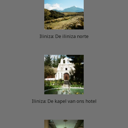
Iliniza: De iliniza norte
Iliniza: De kapel van ons hotel