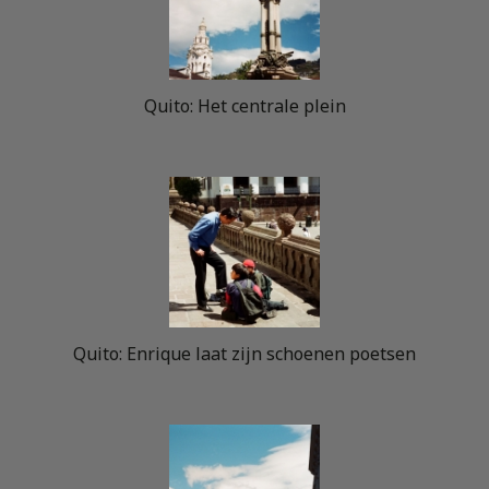
Quito: Het centrale plein
Quito: Enrique laat zijn schoenen poetsen