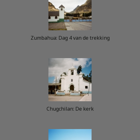
Zumbahua: Dag 4 van de trekking
Chugchilan: De kerk