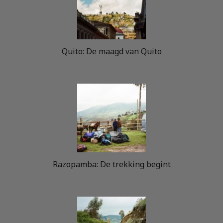
Quito: De maagd van Quito
Razopamba: De trekking begint