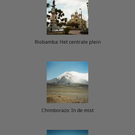
Riobamba: Het centrale plein
Chimborazo: In de mist